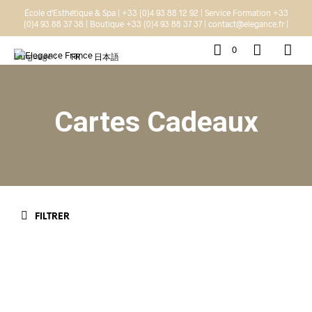
École d'Esthétique & Spa | +33 (0)4 93 88 12 92 | Service Formation +33
(0)4 93 88 37 38 | Boutique +33 (0)4 93 88 37 37 | contact@elegance.fr |
0
Language :
FR
日本語
Cartes Cadeaux
FILTRER
50,00
€
100,00
€