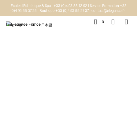
École d'Esthétique & Spa | +33 (0)4 93 88 12 92 | Service Formation +33
(0)4 93 88 37 38 | Boutique +33 (0)4 93 88 37 37 | contact@elegance.fr |
0
Language :
FR
日本語