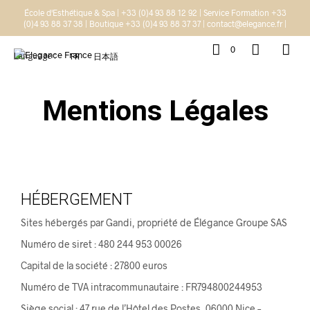
École d'Esthétique & Spa | +33 (0)4 93 88 12 92 | Service Formation +33
(0)4 93 88 37 38 | Boutique +33 (0)4 93 88 37 37 | contact@elegance.fr |
0
Language :
FR
日本語
Mentions Légales
HÉBERGEMENT
Sites hébergés par Gandi, propriété de Élégance Groupe SAS
Numéro de siret : 480 244 953 00026
Capital de la société : 27800 euros
Numéro de TVA intracommunautaire : FR794800244953
Siège social : 47 rue de l’Hôtel des Postes, 06000 Nice –