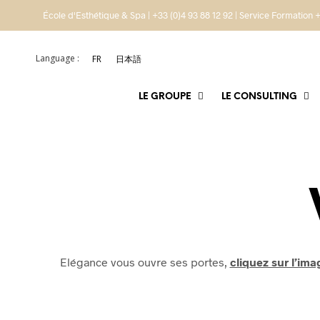
École d'Esthétique & Spa | +33 (0)4 93 88 12 92 | Service Formation +
Language :
FR
日本語
LE GROUPE
LE CONSULTING
Elégance vous ouvre ses portes,
cliquez sur l’im