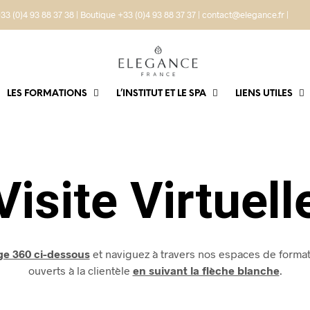
33 (0)4 93 88 37 38 | Boutique +33 (0)4 93 88 37 37 | contact@elegance.fr |
LES FORMATIONS
L’INSTITUT ET LE SPA
LIENS UTILES
Visite Virtuell
age 360 ci-dessous
et naviguez à travers nos espaces de formati
ouverts à la clientèle
en suivant la flèche blanche
.