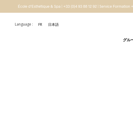
École d'Esthétique & Spa | +33 (0)4 93 88 12 92 | Service Formation +
Language :
FR
日本語
グル