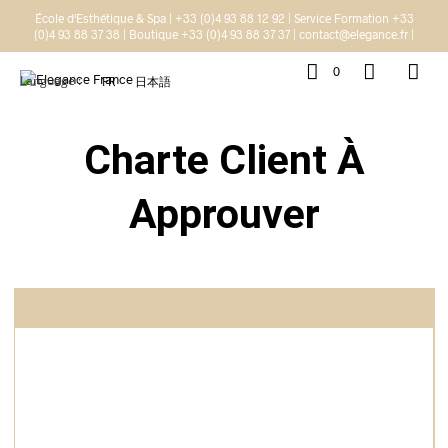
École d'Esthétique & Spa | +33 (0)4 93 88 12 92 | Service Formation +33
(0)4 93 88 37 38 | Boutique +33 (0)4 93 88 37 37 | contact@elegance.fr |
0
Language :
FR
日本語
Charte Client À
Approuver