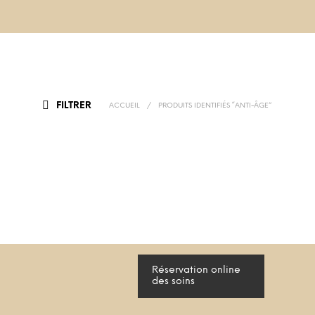
FILTRER
ACCUEIL
/
PRODUITS IDENTIFIÉS “ANTI-ÂGE”
32,00
€
AJOUTER
Réservation online
des soins