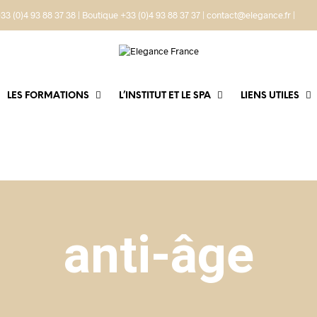
33 (0)4 93 88 37 38 | Boutique +33 (0)4 93 88 37 37 | contact@elegance.fr |
LES FORMATIONS
L’INSTITUT ET LE SPA
LIENS UTILES
anti-âge