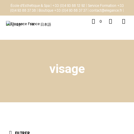
École d'Esthétique & Spa | +33 (0)4 93 88 12 92 | Service Formation +33
(0)4 93 88 37 38 | Boutique +33 (0)4 93 88 37 37 | contact@elegance.fr |
0
Language :
FR
日本語
visage
FILTRER