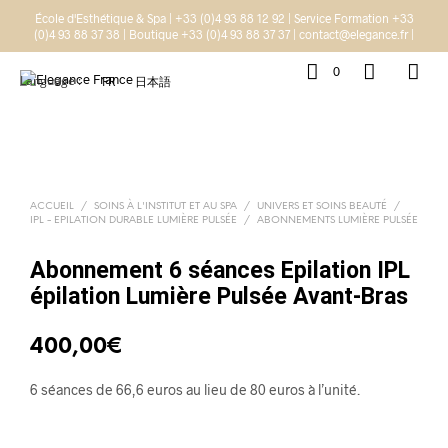
École d'Esthétique & Spa | +33 (0)4 93 88 12 92 | Service Formation +33
(0)4 93 88 37 38 | Boutique +33 (0)4 93 88 37 37 | contact@elegance.fr |
0
Language :
FR
日本語
ACCUEIL
/
SOINS À L'INSTITUT ET AU SPA
/
UNIVERS ET SOINS BEAUTÉ
/
IPL - EPILATION DURABLE LUMIÈRE PULSÉE
/
ABONNEMENTS LUMIÈRE PULSÉE
Abonnement 6 séances Epilation IPL
épilation Lumière Pulsée Avant-Bras
400,00
€
6 séances de 66,6 euros au lieu de 80 euros à l’unité.