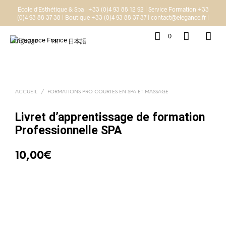
École d'Esthétique & Spa | +33 (0)4 93 88 12 92 | Service Formation +33
(0)4 93 88 37 38 | Boutique +33 (0)4 93 88 37 37 | contact@elegance.fr |
0
Language :
FR
日本語
ACCUEIL
/
FORMATIONS PRO COURTES EN SPA ET MASSAGE
Livret d’apprentissage de formation
Professionnelle SPA
10,00
€