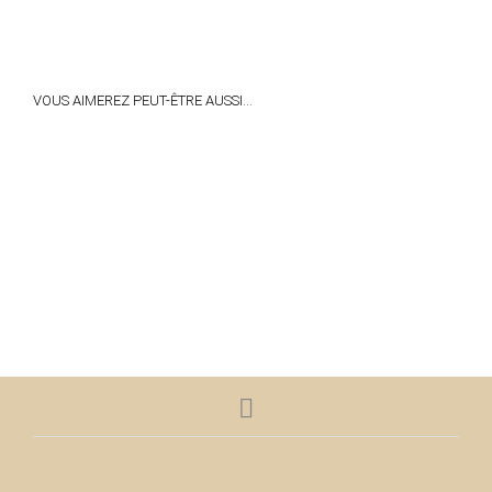
VOUS AIMEREZ PEUT-ÊTRE AUSSI…
830,00
€
830,00
€
AJOUTER
AJOUTER