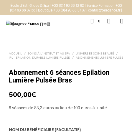
École d'Esthétique & Spa | +33 (0)4 93 88 12 92 | Service Formation +33
(0)4 93 88 37 38 | Boutique +33 (0)4 93 88 37 37 | contact@elegance.fr |
0
Language :
FR
日本語
ACCUEIL
/
SOINS À L'INSTITUT ET AU SPA
/
UNIVERS ET SOINS BEAUTÉ
/
IPL - EPILATION DURABLE LUMIÈRE PULSÉE
/
ABONNEMENTS LUMIÈRE PULSÉE
Abonnement 6 séances Epilation
Lumière Pulsée Bras
500,00
€
6 séances de 83,3 euros au lieu de 100 euros à l’unité.
NOM DU BÉNÉFICIAIRE
(FACULTATIF)