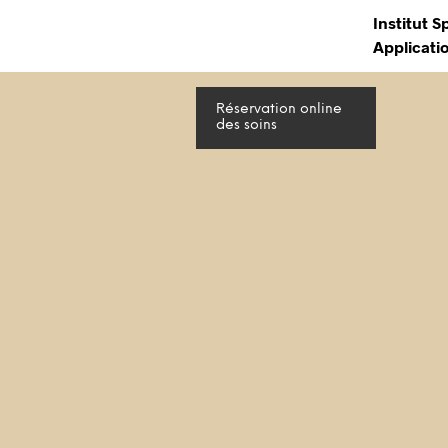
Institut S
Applicati
Réservation online
des soins