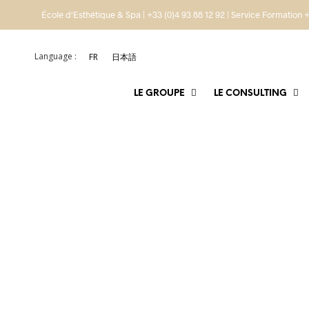
École d'Esthétique & Spa | +33 (0)4 93 88 12 92 | Service Formation +
Language :
FR
日本語
LE GROUPE
LE CONSULTING