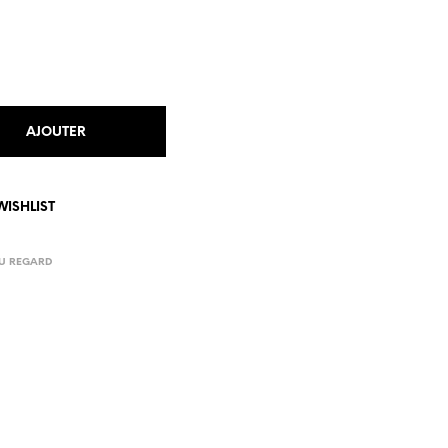
AJOUTER
WISHLIST
U REGARD