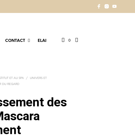
0
CONTACT
ELAI
STITUT ET AU SPA
/
UNIVERS ET
R DU REGARD
ssement des
 Mascara
nent