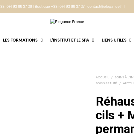
33 (0)4 93 88 37 38 | Boutique +33 (0)4 93 88 37 37 | contact@elegance.fr |
LES FORMATIONS
L’INSTITUT ET LE SPA
LIENS UTILES
ACCUEIL
/
SOINS À L'IN
SOINS BEAUTÉ
/
AUTOU
Réhau
cils +
perma